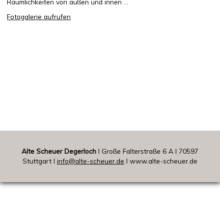
Räumlichkeiten von außen und innen ...
Fotogalerie aufrufen
Alte Scheuer Degerloch
I Große Falterstraße 6 A I 70597
Stuttgart I
info@alte-scheuer.de
I www.alte-scheuer.de