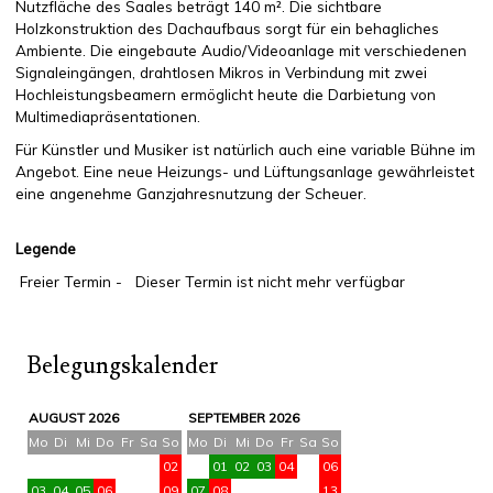
Nutzfläche des Saales beträgt 140 m². Die sichtbare
Holzkonstruktion des Dachaufbaus sorgt für ein behagliches
Ambiente. Die eingebaute Audio/Videoanlage mit verschiedenen
Signaleingängen, drahtlosen Mikros in Verbindung mit zwei
Hochleistungsbeamern ermöglicht heute die Darbietung von
Multimediapräsentationen.
Für Künstler und Musiker ist natürlich auch eine variable Bühne im
Angebot. Eine neue Heizungs- und Lüftungsanlage gewährleistet
eine angenehme Ganzjahresnutzung der Scheuer.
Legende
Freier Termin -
Dieser Termin ist nicht mehr verfügbar
Belegungskalender
AUGUST 2026
SEPTEMBER 2026
Mo
Di
Mi
Do
Fr
Sa
So
Mo
Di
Mi
Do
Fr
Sa
So
01
02
01
02
03
04
05
06
03
04
05
06
07
08
09
07
08
09
10
11
12
13