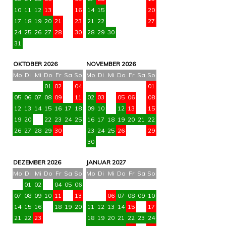
10
11
12
13
14
15
16
14
15
16
17
18
19
20
17
18
19
20
21
22
23
21
22
23
24
25
26
27
24
25
26
27
28
29
30
28
29
30
31
OKTOBER 2026
NOVEMBER 2026
Mo
Di
Mi
Do
Fr
Sa
So
Mo
Di
Mi
Do
Fr
Sa
So
01
02
03
04
01
05
06
07
08
09
10
11
02
03
04
05
06
07
08
12
13
14
15
16
17
18
09
10
11
12
13
14
15
19
20
21
22
23
24
25
16
17
18
19
20
21
22
26
27
28
29
30
31
23
24
25
26
27
28
29
30
DEZEMBER 2026
JANUAR 2027
Mo
Di
Mi
Do
Fr
Sa
So
Mo
Di
Mi
Do
Fr
Sa
So
01
02
03
04
05
06
01
02
03
07
08
09
10
11
12
13
04
05
06
07
08
09
10
14
15
16
17
18
19
20
11
12
13
14
15
16
17
21
22
23
24
25
26
27
18
19
20
21
22
23
24