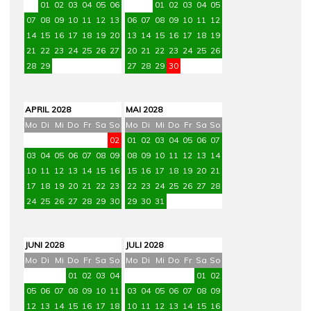
01
02
03
04
05
06
01
02
03
04
05
07
08
09
10
11
12
13
06
07
08
09
10
11
12
14
15
16
17
18
19
20
13
14
15
16
17
18
19
21
22
23
24
25
26
27
20
21
22
23
24
25
26
28
29
27
28
29
30
31
APRIL 2028
MAI 2028
Mo
Di
Mi
Do
Fr
Sa
So
Mo
Di
Mi
Do
Fr
Sa
So
01
02
01
02
03
04
05
06
07
03
04
05
06
07
08
09
08
09
10
11
12
13
14
10
11
12
13
14
15
16
15
16
17
18
19
20
21
17
18
19
20
21
22
23
22
23
24
25
26
27
28
24
25
26
27
28
29
30
29
30
31
JUNI 2028
JULI 2028
Mo
Di
Mi
Do
Fr
Sa
So
Mo
Di
Mi
Do
Fr
Sa
So
01
02
03
04
01
02
05
06
07
08
09
10
11
03
04
05
06
07
08
09
12
13
14
15
16
17
18
10
11
12
13
14
15
16