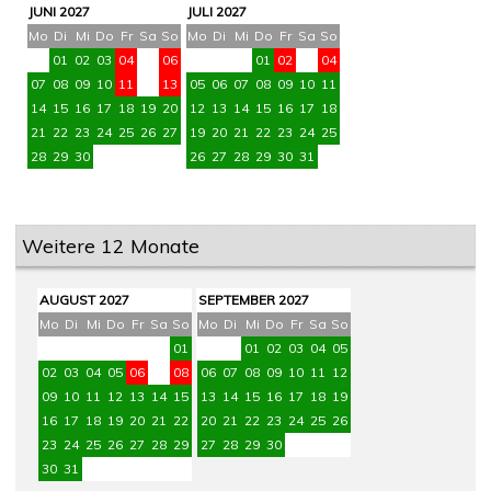
JUNI 2027
JULI 2027
Mo
Di
Mi
Do
Fr
Sa
So
Mo
Di
Mi
Do
Fr
Sa
So
01
02
03
04
05
06
01
02
03
04
07
08
09
10
11
12
13
05
06
07
08
09
10
11
14
15
16
17
18
19
20
12
13
14
15
16
17
18
21
22
23
24
25
26
27
19
20
21
22
23
24
25
28
29
30
26
27
28
29
30
31
Weitere 12 Monate
AUGUST 2027
SEPTEMBER 2027
Mo
Di
Mi
Do
Fr
Sa
So
Mo
Di
Mi
Do
Fr
Sa
So
01
01
02
03
04
05
02
03
04
05
06
07
08
06
07
08
09
10
11
12
09
10
11
12
13
14
15
13
14
15
16
17
18
19
16
17
18
19
20
21
22
20
21
22
23
24
25
26
23
24
25
26
27
28
29
27
28
29
30
30
31