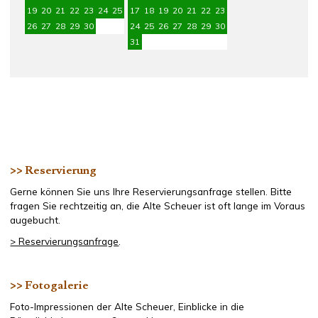
19
20
21
22
23
24
25
17
18
19
20
21
22
23
26
27
28
29
30
24
25
26
27
28
29
30
31
>> Reservierung
Gerne können Sie uns Ihre Reservierungsanfrage stellen. Bitte
fragen Sie rechtzeitig an, die Alte Scheuer ist oft lange im Voraus
augebucht.
> Reservierungsanfrage
.
>> Fotogalerie
Foto-Impressionen der Alte Scheuer, Einblicke in die